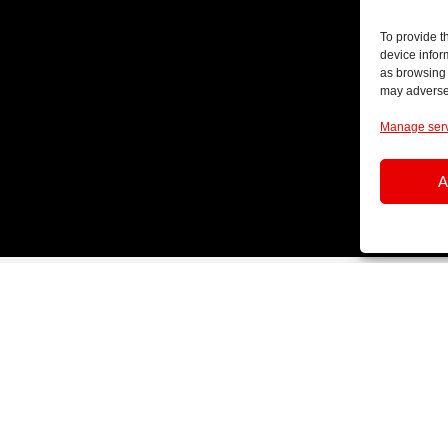
To provide t
device infor
as browsing 
may adversel
Manage ser
A
Besoin
d’une
information
rapide